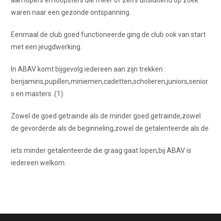
aan lopers en loopsters die meer of zelfs uitsluitend op zoek
waren naar een gezonde ontspanning.
Eenmaal de club goed functioneerde ging de club ook van start
met een jeugdwerking.
In ABAV komt bijgevolg iedereen aan zijn trekken :
benjamins,pupillen,miniemen,cadetten,scholieren,juniors,senior
s en masters .(1)
Zowel de goed getrainde als de minder goed getrainde,zowel
de gevorderde als de beginneling,zowel de getalenteerde als de
iets minder getalenteerde die graag gaat lopen,bij ABAV is
iedereen welkom.