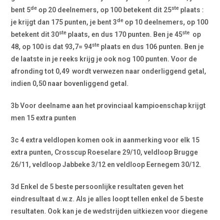
de
ste
bent 5
op 20 deelnemers, op 100 betekent dit 25
plaats :
de
je krijgt dan 175 punten, je bent 3
op 10 deelnemers, op 100
ste
ste
betekent dit 30
plaats, en dus 170 punten. Ben je 45
op
ste
48, op 100 is dat 93,7= 94
plaats en dus 106 punten. Ben je
de laatste in je reeks krijg je ook nog 100 punten. Voor de
afronding tot 0,49 wordt verwezen naar onderliggend getal,
indien 0,50 naar bovenliggend getal.
3b Voor deelname aan het provinciaal kampioenschap krijgt
men
15 extra punten
3c
4 extra veldlopen komen ook in aanmerking voor elk 15
extra punten, Crosscup Roeselare 29/10, veldloop Brugge
26/11, veldloop Jabbeke 3/12 en veldloop Eernegem 30/12.
3d Enkel de 5 beste persoonlijke resultaten geven het
eindresultaat d.w.z. Als je alles loopt tellen enkel de 5 beste
resultaten. Ook kan je de wedstrijden uitkiezen voor diegene