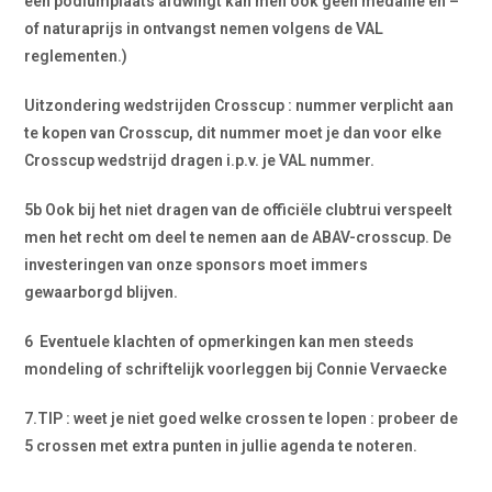
een podiumplaats afdwingt kan men ook geen medaille en –
of naturaprijs in ontvangst nemen volgens de VAL
reglementen.)
Uitzondering wedstrijden Crosscup : nummer verplicht aan
te kopen van Crosscup, dit nummer moet je dan voor elke
Crosscup wedstrijd dragen i.p.v. je VAL nummer.
5b Ook bij het niet dragen van de officiële clubtrui verspeelt
men het recht om deel te nemen aan de ABAV-crosscup. De
investeringen van onze sponsors moet immers
gewaarborgd blijven.
6 Eventuele klachten of opmerkingen kan men steeds
mondeling of schriftelijk voorleggen bij Connie Vervaecke
7.TIP : weet je niet goed welke crossen te lopen : probeer de
5 crossen met
extra punten
in jullie agenda te noteren.