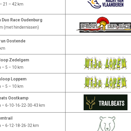
 – 21 – 42 km
 Duo Race Oudenburg
km (met hindernissen)
run Oostende
 km
sloop Zedelgem
n – 5 – 10 km
sloop Loppem
n – 5 – 10 km
beats Oostkamp
n – 6-10-16-22-30-43 km
emtrail
n – 6-12-18-26-32 km