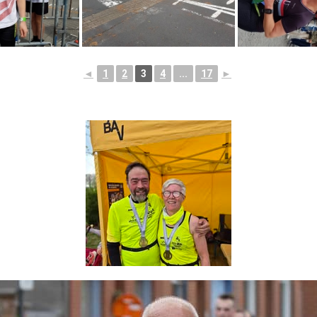
◄
1
2
3
4
...
17
►