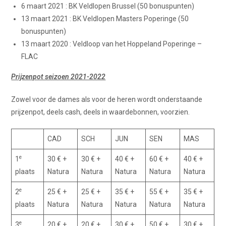
6 maart 2021 : BK Veldlopen Brussel (50 bonuspunten)
13 maart 2021 : BK Veldlopen Masters Poperinge (50
bonuspunten)
13 maart 2020 : Veldloop van het Hoppeland Poperinge –
FLAC
Prijzenpot seizoen 2021-2022
Zowel voor de dames als voor de heren wordt onderstaande
prijzenpot, deels cash, deels in waardebonnen, voorzien.
CAD
SCH
JUN
SEN
MAS
e
1
30 € +
30 € +
40 € +
60 € +
40 € +
plaats
Natura
Natura
Natura
Natura
Natura
e
2
25 € +
25 € +
35 € +
55 € +
35 € +
plaats
Natura
Natura
Natura
Natura
Natura
e
3
20 € +
20 € +
30 € +
50 € +
30 € +