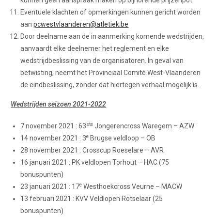
kunnen geen aanspraak maken op bijhorende prijzenpot.
Eventuele klachten of opmerkingen kunnen gericht worden
aan
pcwestvlaanderen@atletiek.be
Door deelname aan de in aanmerking komende wedstrijden,
aanvaardt elke deelnemer het reglement en elke
wedstrijdbeslissing van de organisatoren. In geval van
betwisting, neemt het Provinciaal Comité West-Vlaanderen
de eindbeslissing, zonder dat hiertegen verhaal mogelijk is.
Wedstrijden seizoen 2021-2022
ste
7 november 2021 : 63
Jongerencross Waregem – AZW
e
14 november 2021 : 3
Brugse veldloop – OB
28 november 2021 : Crosscup Roeselare – AVR
16 januari 2021 : PK veldlopen Torhout – HAC (75
bonuspunten)
e
23 januari 2021 : 17
Westhoekcross Veurne – MACW
13 februari 2021 : KVV Veldlopen Rotselaar (25
bonuspunten)